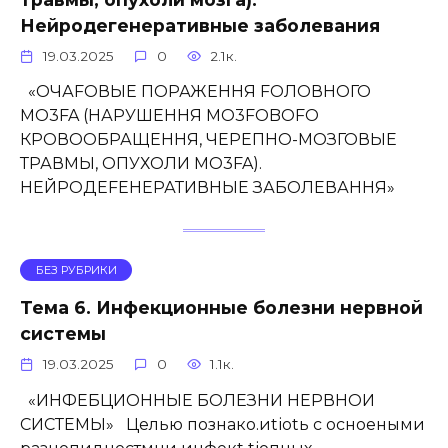
Нейродегенеративные заболевания
19.03.2025
0
2.1к.
«ОЧАFОВЫЕ ПОРАЖЕННЯ FОЛОВНОГО
MO3FA (НАРУШЕННЯ MO3FOBOFO
КРОВООБРАЩЕННЯ, ЧЕРЕПНО-МОЗГОВЫЕ
ТРАВМЫ, ОПУХОЛИ MO3FA).
НЕЙРОДЕFЕНЕРАТИВНЫЕ ЗАБОЛЕВАННЯ»
БЕЗ РУБРИКИ
Тема 6. Инфекционные болезни нервной
системы
19.03.2025
0
1.1к.
«ИНФЕБЦИОННЫЕ БОЛЕЗНИ НЕРВНОИ
СИСТЕМЫ» Целью познако.иtіоtь с осноеными