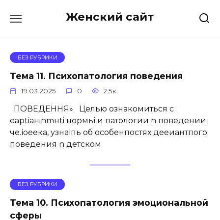
Перейти
Женский сайт
к
содержанию
БЕЗ РУБРИКИ
Тема 11. Психопатология поведения
19.03.2025
0
2.5к.
ПОВЕДЕННЯ» Целью ознакомиться с
eaptiaнinmнti нормьі и патологии n поведении
че.іоеека, узнаіпь об особенпостях дееиантпого
поведения n детском
БЕЗ РУБРИКИ
Тема 10. Психопатология эмоциональной
сферы