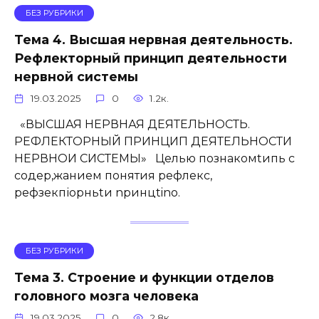
БЕЗ РУБРИКИ
Тема 4. Высшая нервная деятельность.
Рефлекторный принцип деятельности
нервной системы
19.03.2025
0
1.2к.
«ВЫСШАЯ НЕРВНАЯ ДЕЯТЕЛЬНОСТЬ.
РЕФЛЕКТОРНЫЙ ПРИНЦИП ДЕЯТЕЛЬНОСТИ
НЕРВНОИ СИСТЕМЫ» Целью познакомtипь с
содер,жанием понятия рефлекс,
рефзекпіорньtи npинцtino.
БЕЗ РУБРИКИ
Тема 3. Строение и функции отделов
головного мозга человека
19.03.2025
0
2.8к.