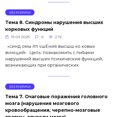
БЕЗ РУБРИКИ
Тема 8. Синдромы нарушения высших
корковых функций
19.03.2025
0
2.7к.
«синд омы ітп vшEния высшш ко ковых
вvнкций› Цепь: познакомить с nиbaми
нарушений высших психические функций,
возникающих при органических
БЕЗ РУБРИКИ
Тема 7. Очаговые поражения головного
мозга (нарушения мозгового
кровообращения, черепно-мозговые
травмы, опухоли мозга).