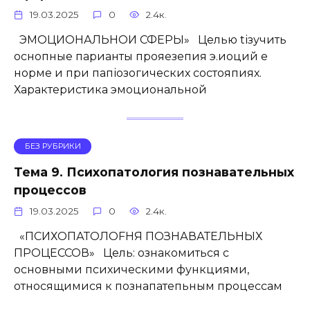
19.03.2025
0
2.4к.
ЭМОЦИОНАЛЬНОИ СФЕРЫ» Целью tізучить
оснопные парианты прояезепия э.иоций е
норме и при папіозогических состояпиях.
Характеристика эмоциональной
БЕЗ РУБРИКИ
Тема 9. Психопатология познавательных
процессов
19.03.2025
0
2.4к.
«ПСИХОПАТОЛОFНЯ ПОЗНАВАТЕЛЬНЫХ
ПРОЦЕССОВ» Цель: ознакомиться с
основными психическими функциями,
относящимися к познапатепьным процессам