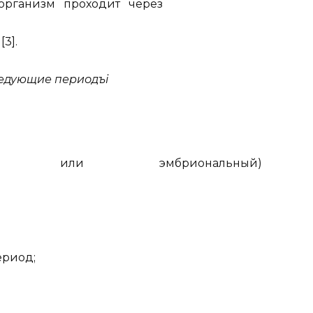
 организм проходит через
3].
ледующие периодъі
іиевый, или эмбриональный)
ериод;