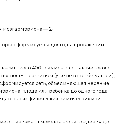
 мозга эмбриона — 2-
й opraн формируется долго, на протяжении
 весит около 400 граммов и составляет около
 полностью развиться (yжe не в щробе матери),
х сформируется сеть, объединяющая нервные
эмбриона, плода или ребёнка до одного roдa
ицательных физических, химических или
е организма от момента ero зарождения до