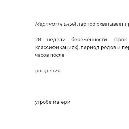
Меринаттч ьный
лврпоd охватывает п
28 недели беременности (срок на
классификациях), период родов и пер
часов после
рождения.
утробе матери