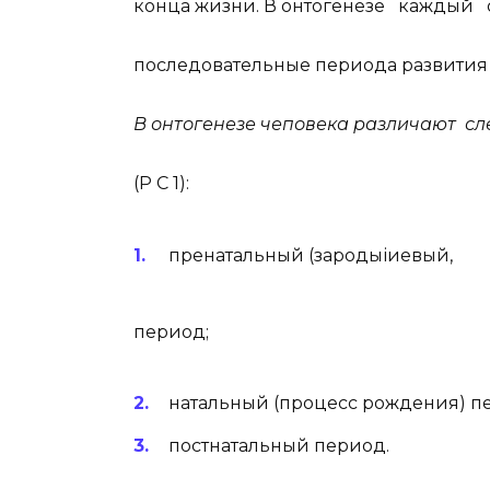
конца жизни. В онтогенезе каждый
последовательные периода развития [
В онтогенезе чеповека различают с
(Р С 1):
пренатальный (зароды
период;
натальный (процесс рождения) п
постнатальный период.