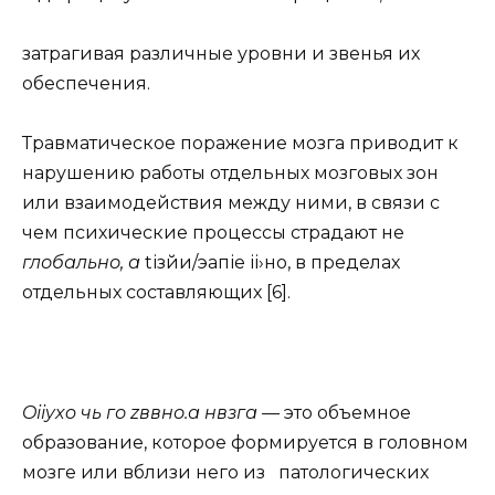
затрагивая различные уровни и звенья их
обеспечения.
Травматическое поражение мозга приводит к
нарушению работы отдельных мозговых зон
или взаимодействия между ними, в связи с
чем психические процессы страдают не
глобал
ьно,
а
tізйи/эапіе іі›но, в пределах
отдельных составляющих [6].
Oiiyxo чь го zввно.а нвзга
—
это объемное
образование, которое формируется в головном
мозге или вблизи него из патологических