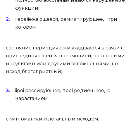
полностью восстанавливаются нарушенные
функции;
ііереііежаіощееся, ремиз тируіощее, при
котором
состояние периодически ухудшается в связи с
присоединяющейся пневмонией, повторными
инсультами или другими осложнениями, но
исход благоприятный;
iipoi рессируіощее, проі редиен i iioe, с
нарастанием
симптоматики и летальным исходом.