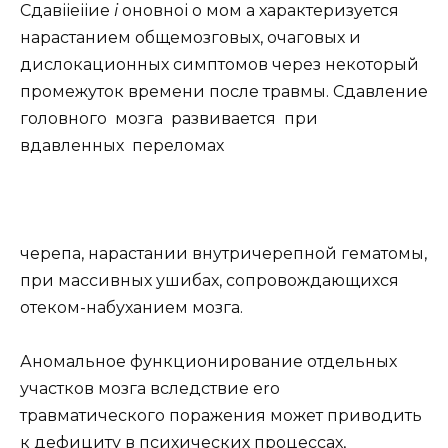
Сдавііеііие
i
оновноі о мом а характеризуется
нарастанием общемозговых, очаговых и
дислокационных симптомов через некоторый
промежуток времени после травмы. Сдавление
головного мозга развивается при
вдавленных переломах
черепа, нарастании внутричерепной гематомы,
при массивных ушибах, сопровождающихся
отеком-набуханием мозга.
Аномальное функционирование отдельных
участков мозга вследствие ero
травматического поражения может приводить
к дефициту в психических процессах,