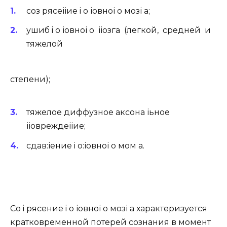
соз рясеііие i о іовноі о мозі а;
ушиб i о іовноі о ііозга (легкой, средней и
тяжелой
степени);
тяжелое диффузное аксона іьное
ііовреждеііие;
сдав:іение i о:іовноі о мом а.
Со i рясение i о іовноі о мозі а характеризуется
кратковременной потерей сознания в момент