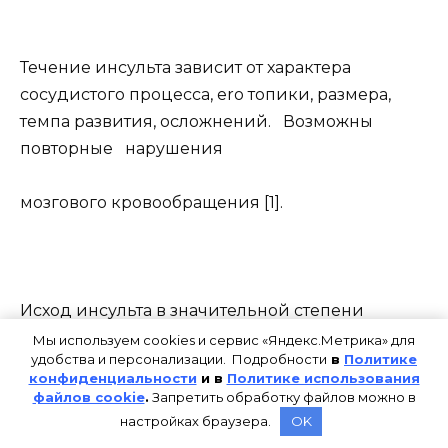
Течение инсульта зависит от характера
сосудистого процесса, ero топики, размера,
темпа развития, осложнений. Возможны
повторные нарушения
мозгового кровообращения [1].
Исход инсульта в значительной степени
определяется сроками госпитализации и
Мы используем cookies и сервис «Яндекс.Метрика» для
удобства и персонализации. Подробности
в
Политике
начала восстановительного лечения.
конфиденциальности
и в
Политике использования
Максимальная эффективность терапии
файлов cookie
.
Запретить обработку файлов можно в
отмечается при
настройках браузера.
OK