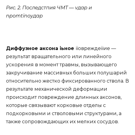
Рис. 2. Последстпия ЧМТ — vдap и
npomtinoyдap
Диффузное аксона іьное
ііовреждеііие —
результат вращательного или линейного
ускорения в момент травмы, вызывающего
закручивание массивных больших полушарий
относительно жестко фиксированного ствола. В
результате механической деформации
происходит повреждение длинных аксонов,
которые связывают корковые отделы с
подкорковыми и стволовыми структурами, а
также сопровождающих их мелких сосудов.