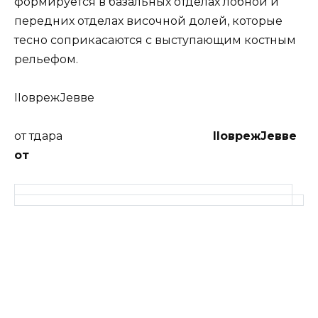
формируется в базальных отделах лобной и
передних отделах височной долей, которые
тесно соприкасаются с выступающим костным
рельефом.
ІІоврежЈевве
от тдара
llоврежЈевве
от