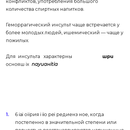
конфликтов, употребления большого
количества спиртных напитков.
Геморрагический инсульт чаще встречается у
более молодых людей, ишемический — чаще у
пожилых.
Для инсульта характерны
шpu
оснояш ix
nayuaнitia
6 iai оіірия i iio pei редиенз ное, когда
постепенно в значительной степени или