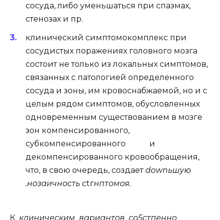
сосуда, либо уменьшаться при спазмах,
стенозах и пр.
клинический симптомокомплекс при
сосудистых поражениях головного мозга
состоит не только из локальных симптомов,
связанных с патологией определенного
сосуда и зоны, им кровоснабжаемой, но и с
целым рядом симптомов, обусловленных
одновременным существованием в мозге
зон компенсированного,
субкомпенсированного и
декомпенсированного кровообращения,
что, в свою очередь, создает
downьшую
.нозаичность с
tг
нптомоя.
К
клиническим вариантов со5стпенно