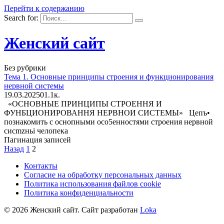
Перейти к содержанию
Search for:
Женский сайт
Без рубрики
Тема 1. Основные принципы строения и функционирования
нервной системы
19.03.2025
0
1.1к.
«ОСНОВНЫЕ ПРИНЦИПЫ СТРОЕННЯ И
ФУНБЦИОНИРОВАННЯ НЕРВНОИ СИСТЕМЫ» Цепъ•
познакомить с оснопными осо5енностями строения нервной
cиcmzньі челопека
Пагинация записей
Назад
1
2
Контакты
Согласие на обработку персональных данных
Политика использования файлов cookie
Политика конфиденциальности
© 2026 Женский сайт. Сайт разработан
Loka